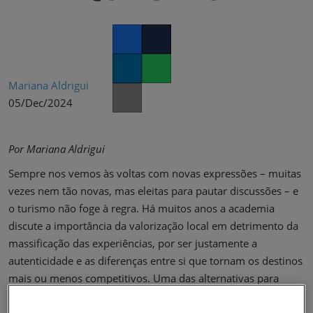
02/Mar/2027
YASHOBHOOMI (India International Convention & Expo Centre)
Global Hub
Facebook
Twitter
LinkedIn
Whatsapp
Mariana Aldrigui
05/Dec/2024
Copy link
Por Mariana Aldrigui
Sempre nos vemos às voltas com novas expressões – muitas
vezes nem tão novas, mas eleitas para pautar discussões – e
o turismo não foge à regra. Há muitos anos a academia
discute a importância da valorização local em detrimento da
massificação das experiências, por ser justamente a
autenticidade e as diferenças entre si que tornam os destinos
mais ou menos competitivos. Uma das alternativas para
destacar a autenticidade de um destino é trabalhar o Turismo