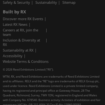
Safety & Security
Sustainability
Sitemap
Built by RX
Discover more RX Events
Latest RX News
Careers at RX, join the
team
Inclusion & Diversity at
RX
Sustainability at RX
Accessibility
Website Terms & Conditions
© 2026 Reed Exhibitions Limited ("RX").
WTM, RX, and Reed Exhibitions are trademarks of Reed Exhibitions Limited
and its affiliates. RELX and the “RE” logo are trademarks of RELX Group plc,
used under licence. Reed Exhibitions Limited is a private limited company,
having its registered and principal office at Gateway House, 28 The
Quadrant, Richmond, Surrey, TW9 1DN, registered in England and Wales
with Company No. 678540. Business activity: Activities of exhibition and fair
organisers VAT No. GB 232 4004 20 Tax ID No: 13960 00581