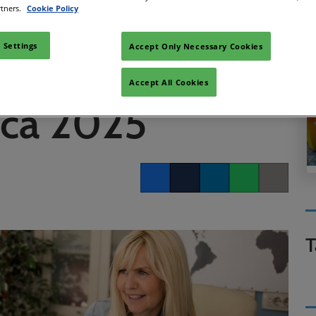
500 agentes de
rtners.
Cookie Policy
 Settings
Accept Only Necessary Cookies
nte WTM Latin
Accept All Cookies
ca 2025
Facebook
Twitter
LinkedIn
Whatsapp
Copy link
T