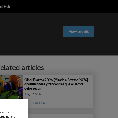
bal Hub
View events
elated articles
Olhar Braztoa 2026 [Mirada a Braztoa 2026]:
oportunidades y tendencias que el sector
debe seguir
17/Jun/2026
PRESS RELEASES
ng and your
ertising and