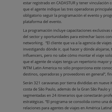
estar registrado en CADASTUR y tener vinculación 
que el agente indique las tres operadoras principal
obligatorio seguir la programación el evento y pro
plataforma del evento.
La programación incluye capacitaciones exclusivas 
del sector y oportunidades para estrechar lazos co
networking. “El cliente que va a la agencia de viaje
investigando dónde ir, qué hacer y dónde alojarse, t
influencers, pero no sabe cómo montar el viaje solo
que el agente de viajes tenga un repertorio mayor y
WTM Latin America no sólo proporciona este conoci
destinos, operadoras y proveedores en general”, fina
Serán 321 caravanas por tierra divididas en nueve it
costa de São Paulo, además de la Gran São Paulo y
segmentadas en 24 itinerarios que conectarán profes
estratégicas. “El programa se consolida como una de
relaciones para agentes de viajes en América Latin