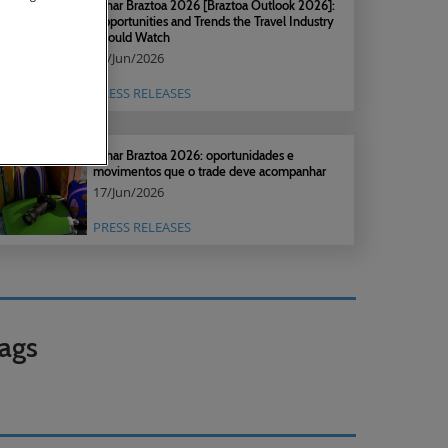
Olhar Braztoa 2026 [Braztoa Outlook 2026]:
Opportunities and Trends the Travel Industry
Should Watch
17/Jun/2026
PRESS RELEASES
Olhar Braztoa 2026: oportunidades e
movimentos que o trade deve acompanhar
17/Jun/2026
PRESS RELEASES
ags