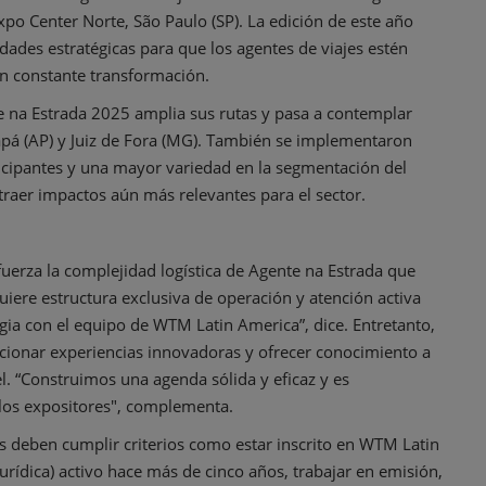
Expo Center Norte, São Paulo (SP). La edición de este año
dades estratégicas para que los agentes de viajes estén
 constante transformación.
e na Estrada 2025 amplia sus rutas y pasa a contemplar
apá (AP) y Juiz de Fora (MG). También se implementaron
rticipantes y una mayor variedad en la segmentación del
 traer impactos aún más relevantes para el sector.
erza la complejidad logística de Agente na Estrada que
quiere estructura exclusiva de operación y atención activa
gia con el equipo de WTM Latin America”, dice. Entretanto,
rcionar experiencias innovadoras y ofrecer conocimiento a
l. “Construimos una agenda sólida y eficaz y es
 los expositores", complementa.
jes deben cumplir criterios como estar inscrito en WTM Latin
urídica) activo hace más de cinco años, trabajar en emisión,