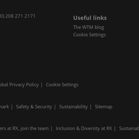
(0) 208 271 2171
Useful links
The WTM blog
Cookie Settings
obal Privacy Policy
Cookie Settings
mark
Safety & Security
Sustainability
Sitemap
ers at RX, join the team
Inclusion & Diversity at RX
Sustainab