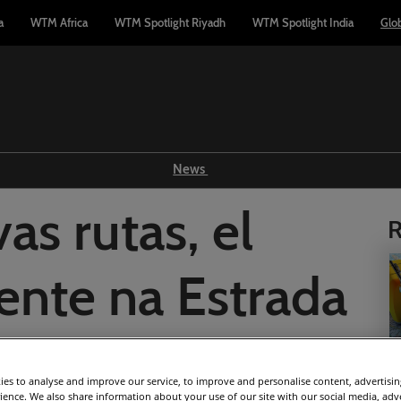
a
WTM Africa
WTM Spotlight Riyadh
WTM Spotlight India
Glo
News
Show news
as rutas, el
R
WTM TV
Reports
nte na Estrada
Industry news
Press releases
 la Carretera)
es to analyse and improve our service, to improve and personalise content, advertisi
rience. We also share information about your use of our site with our social media, adv