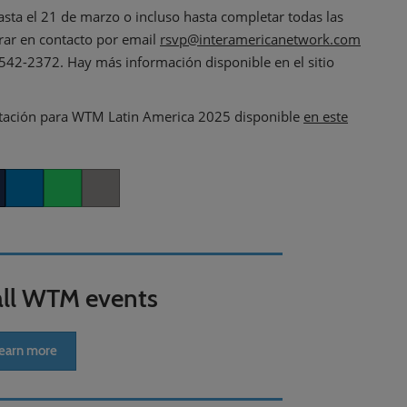
asta el 21 de marzo o incluso hasta completar todas las
trar en contacto por email
rsvp@interamericanetwork.com
8542-2372. Hay más información disponible en el sitio
editación para WTM Latin America 2025 disponible
en este
er
LinkedIn
Whatsapp
Copy link
all WTM events
earn more