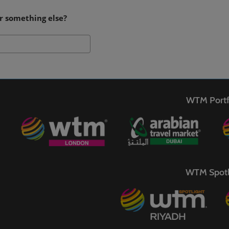
r something else?
Search
WTM Portf
WTM Spotl