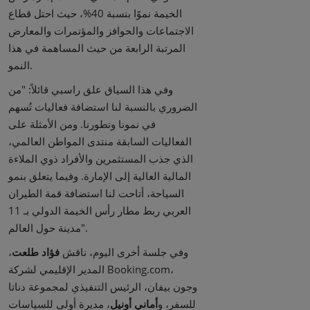
الخيمة نموًا بنسبة 40%، حيث احتل قطاع
الاجتماعات والحوافز والمؤتمرات والمعارض
المرتبة الرابعة من حيث المساهمة في هذا
النمو.
وفي هذا السياق علق راسبي قائلاً: "من
الضروري بالنسبة لنا استضافة فعاليات تُسهم
في نمونا وتطورنا. ومن الأمثلة على
الفعاليات السابقة منتدى المواطن العالمي،
الذي جذب المستثمرين والأفراد ذوي الملاءة
المالية العالية إلى الإمارة. وفيما يتعلق بنمو
السياحة، أتاحت لنا استضافة قمة الطيران
العربي ربط مطار رأس الخيمة الدولي بـ 11
مدينة حول العالم".
وفي جلسة أخرى اليوم، ناقش
فؤاد طلعت
،
المدير الإقليمي لشركة Booking.com،
وجون بيفان، الرئيس التنفيذي لمجموعة دناتا
للسفر، و
أماني أونيل
، مديرة أولى للسياسات