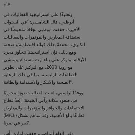
عام.
وتعليقًا على استراتيجية الفعاليات في
أبوظبي، قال الشامسي: "في السنوات
الأخيرة، حققت أبوظبي نجاحًا ملحوظًا في
استضافة المعارض والمؤتمرات والفعاليات
الكبرى، محققةً بذلك فوائد اقتصادية واضحة،
ومع ذلك، فإن استراتيجيتنا تتجاوز مجرد
الأرقام، وتركز على بناء إرث مستدام يتماشى
مع رؤية 2030، مع التركيز على تطوير
القطاعات الرئيسية، بما في ذلك الرعاية
الصحية والابتكار والاستدامة والطاقة".
ووفقًا لراسبي، لعبت الفعاليات دورًا محوريًا
في صعود مكانة رأس الخيمة: "يُعدّ قطاع
الاجتماعات والحوافز والمؤتمرات والمعارض
(MICE) قطاعًا بالغ الأهمية، وقد ساهم بشكل
كبير في نمونا.
وفي العام الماضي، حققت إمارة رأس