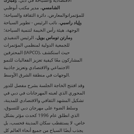
الشامسي
، مدير مكتب أبوظبي
للمؤتمراتوالمعارض، دائرة الثقافة والسياحة؛
و
إياد راسبي
، نائب الرئيس - تطوير السياحة
الوجهة، هيئة رأس الخيمة لتنمية السياحة؛
و
مارتن توماس بويل
، الرئيس التنفيذي
للجمعية الدولية لمنظمي المؤتمرات
المحترفين (IAPCO)، حيث استكشف
المشاركون معًا كيفية تعزيز الفعاليات للنمو
الاجتماعي والاقتصادي وتعزيز جاذبية
الوجهات في منطقة الشرق الأوسط.
وقد افتتح الخاجة الجلسة بشرح مفصل للدور
المحوري الذي لعبته المهرجانات في دبي في
تشكيل المشهد الثقافي والاقتصادي للمدينة،
وسلط الضوء على مهرجان دبي للتسوق،
الذي انطلق عام 1996 كحدث مؤثر بشكل
خاص، لا يستقطب سكان المدينة فحسب، بل
يجذب أيضًا السياح من جميع أنحاء العالم كل