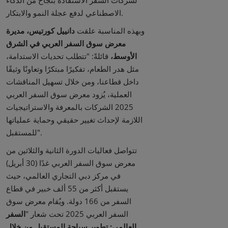
الاصطناعي لدفع عجلة النمو والابتكار.
وبهذه المناسبة علقت
دانييل كورتيس، مديرة
معرض سوق السفر العربي في الشرق
الأوسط،
قائلةً: "تتطلب تحديات الاستدامة،
مثل هدر الطعام، تفكيرًا مبتكرًا وتعاونًا وثيقًا
داخل قطاعنا، ومن خلال تسهيل المناقشات
العملية، يُزود معرض سوق السفر العربي
2025 الشركات بالمعرفة والاستراتيجيات
اللازمة لإحداث تغيير حقيقي وحماية عملياتها
للمستقبل".
تتواصل فعاليات الدورة الثانية والثلاثين من
معرض سوق السفر العربي غدًا (30 أبريل)
في مركز دبي التجاري العالمي، حيث
يستقبل أكثر من 55 ألف خبير في قطاع
السفر من 166 دولة. ويُقام معرض سوق
السفر العربي 2025 تحت شعار "
السفر
العالمي: تطوير سياحة المستقبل من خلال