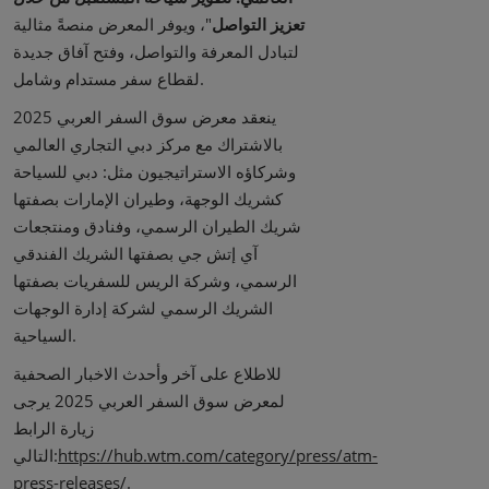
تعزيز التواصل
"، ويوفر المعرض منصةً مثالية
لتبادل المعرفة والتواصل، وفتح آفاق جديدة
لقطاع سفر مستدام وشامل.
ينعقد معرض سوق السفر العربي 2025
بالاشتراك مع مركز دبي التجاري العالمي
وشركاؤه الاستراتيجيون مثل: دبي للسياحة
كشريك الوجهة، وطيران الإمارات بصفتها
شريك الطيران الرسمي، وفنادق ومنتجعات
آي إتش جي بصفتها الشريك الفندقي
الرسمي، وشركة الريس للسفريات بصفتها
الشريك الرسمي لشركة إدارة الوجهات
السياحية.
للاطلاع على آخر وأحدث الاخبار الصحفية
لمعرض سوق السفر العربي 2025 يرجى
زيارة الرابط
https://hub.wtm.com/category/press/atm-
التالي:
press-releases/
.