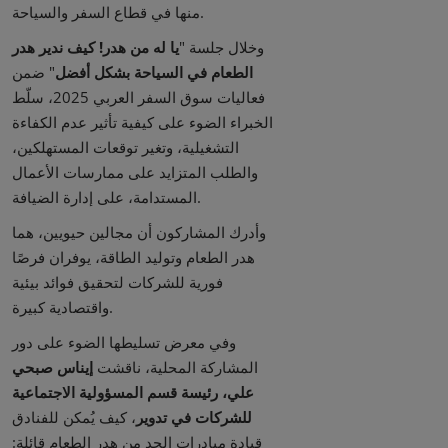
منها في قطاع السفر والسياحة.
وخلال جلسة "
يا له من هدر! كيف ندير هدر
الطعام في السياحة بشكل أفضل
" ضمن
فعاليات سوق السفر العربي 2025، سلّط
الخبراء الضوء على كيفية تأثير عدم الكفاءة
التشغيلية، وتغير توقعات المستهلكين،
والطلب المتزايد على ممارسات الأعمال
المستدامة، على إدارة الضيافة.
وأدرك المشاركون أن مجالين حيويين، هما
هدر الطعام وتوليد الطاقة، يوفران فرصًا
فورية للشركات لتحقيق فوائد بيئية
واقتصادية كبيرة.
وفي معرض تسليطها الضوء على دور
المشاركة المحلية، ناقشت
إيناس صبحي
علي، رئيسة قسم المسؤولية الاجتماعية
للشركات في تدوير
، كيف يُمكن للفنادق
قيادة مبادرات الحد من هدر الطعام قائلة: