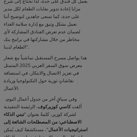
يعمل كل فندق على حدة، لذا نحتاج إلى شرح
مزايا إعادة تدوير نفايات الطعام لكل مدير
على حدة، كما نسعى جاهدين لتوضيح أننا
نعمل بشكل وثيق مع إدارة سلامة الغذاء
لضمان عدم تعرض الفنادق المشاركة لأي
مخاطر من خلال مشاركتها في برامج بنك
الطعام لدينا".
هذا يواصل مسرح المستقبل تماشياً مع شعار
معرض سوق السفر العربي 2025 المتمثل
في تعزيز الاتصال والابتكار، في استضافة
نقاشاتٍ ثورية حول التكنولوجيا وريادة
الأعمال.
وفي سياقٍ آخر من جدول أعمال اليوم،
ألقت
كاسي كوزيركوف
، الرئيسة التنفيذية
لشركة كوزير، كلمةً بعنوان "
تبني الذكاء
الاصطناعي: من المصطلحات الشائعة إلى
استراتيجيات
الأعمال
"، مستكشفةً كيف يُمكن
لشركات السفر الاستفادة بنجاح من الذكاء