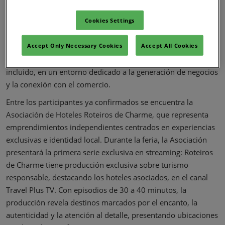
alianzas entre medios de hospedaje, destinos, agentes y
operadores.
Cookies Settings
La presencia de estos grupos refuerza la diversidad del sector
hotelero representado en la feria, reuniendo desde redes
Accept Only Necessary Cookies
Accept All Cookies
internacionales hasta unidades independientes y resorts todo
incluido, en un entorno dedicado a la generación de negocios
y la conexión con el comercio.
Entre los participantes ya confirmados se encuentra la
Asociación de Hoteles Roteiros de Charme, que representa
emprendimientos independientes centrados en experiencias
exclusivas e identidad local. Durante la feria, la Asociación
presentará la primera serie exclusiva en streaming: Roteiros
de Charme tiene producción exclusiva sobre turismo
responsable, destacando los hoteles asociados, en el canal
Travel Plus TV. Con episodios de 30 a 40 minutos, la
producción revela destinos marcados por el encanto, la
autenticidad y la atención al detalle, presentando ubicaciones