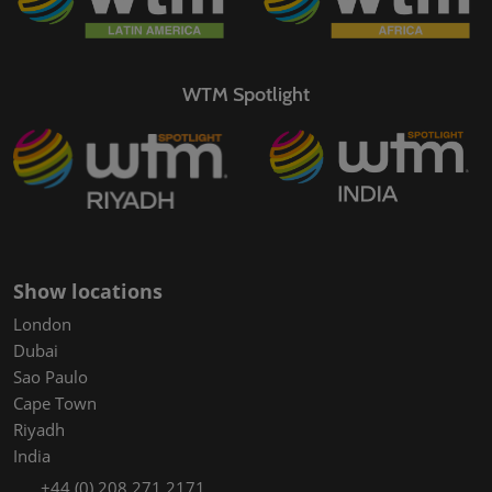
WTM Spotlight
Show locations
London
Dubai
Sao Paulo
Cape Town
Riyadh
India
+44 (0) 208 271 2171