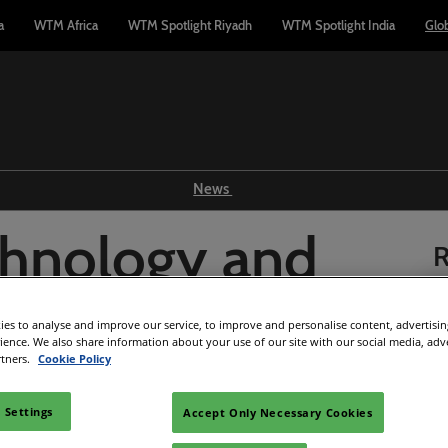
a
WTM Africa
WTM Spotlight Riyadh
WTM Spotlight India
Glo
News
Show news
chnology and
R
WTM TV
Reports
 repensando el
es to analyse and improve our service, to improve and personalise content, advertisi
Industry news
rience. We also share information about your use of our site with our social media, adv
rtners.
Cookie Policy
Press releases
l turismo con
 Settings
Accept Only Necessary Cookies