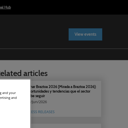
bal Hub
View events
elated articles
Olhar Braztoa 2026 [Mirada a Braztoa 2026]:
oportunidades y tendencias que el sector
ng and your
debe seguir
ertising and
17/Jun/2026
PRESS RELEASES