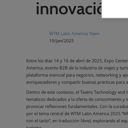
innovación 
WTM Latin America Team
10/Jan/2025
Entre los días 14 y 16 de abril de 2025, Expo Cente
America, evento B2B de la industria de viajes y t
plataforma esencial para negocios, networking y ap
enriquecedores y compartir buenas prácticas para ap
Dentro de este contexto, el Teatro Technology and 
temáticos dedicados a la oferta de conocimiento y 
provocar reflexiones fundamentales. Con la curadurí
por el tema central de WTM Latin America 2025 “Wh
con el tacto”, en traducción libre), explorando el eq
turismo.