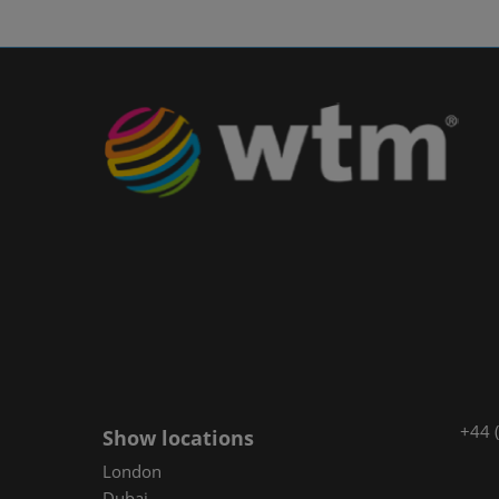
+44 
Show locations
London
Dubai