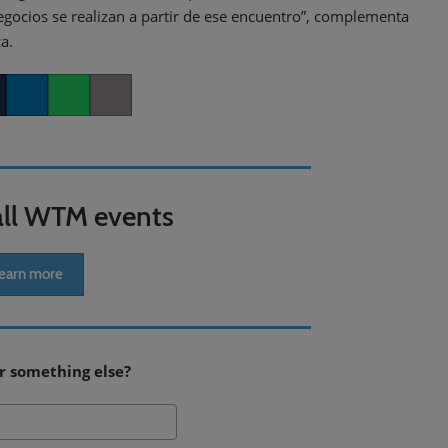
negocios se realizan a partir de ese encuentro”, complementa
a.
er
LinkedIn
Whatsapp
Copy link
all WTM events
earn more
r something else?
Search