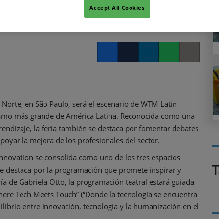
y humanización
Accept All Cookies
Facebook
Twitter
LinkedIn
Whatsapp
Copy link
r Norte, en São Paulo, será el escenario de WTM Latin
urismo más grande de América Latina. Reconocida como una
rendizaje, la feria también se destaca por fomentar debates
oyar la mejora de los profesionales del sector.
Innovation se consolida como uno de los tres espacios
T
se destaca por la programación que promete inspirar y
a de Gabriela Otto, la programación teatral estará guiada
ere Tech Meets Touch” (“Donde la tecnología se encuentra
uilibrio entre innovación, tecnología y la humanización en el