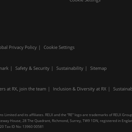
obal Privacy Policy
Cookie Settings
mark
Safety & Security
Sustainability
Sitemap
ers at RX, join the team
Inclusion & Diversity at RX
Sustainab
 Limited and its affiliates. RELX and the “RE” logo are trademarks of RELX Group 
 Gateway House, 28 The Quadrant, Richmond, Surrey, TW9 1DN, registered in Engl
4 20 Tax ID No: 13960 00581