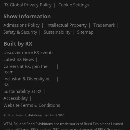
RX Global Privacy Policy
Cookie Settings
Show Information
Admissions Policy
Intellectual Property
Trademark
Safety & Security
Sustainability
Sitemap
Built by RX
Discover more RX Events
Latest RX News
Careers at RX, join the
team
Inclusion & Diversity at
RX
Sustainability at RX
Accessibility
Website Terms & Conditions
© 2026 Reed Exhibitions Limited ("RX").
WTM, RX, and Reed Exhibitions are trademarks of Reed Exhibitions Limited
and its affiliates. RELX and the “RE” logo are trademarks of RELX Group plc,