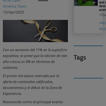
WTM Latin
que o
America Team
deve
acom
15/Apr/2025
17/J
PRE
RELE
Con un aumento del 11% en la superficie
Tags
expositiva, se prevé que la edición de este
año crezca un 8% en términos de
visitantes.
El primer día estuvo marcado por la
oferta de contenidos calificados,
lanzamientos y el debut de la Zona de
Experiencia.
Reconocido como el principal evento