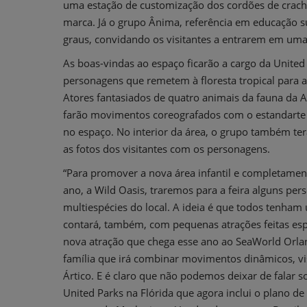
uma estação de customização dos cordões de crachá
marca. Já o grupo Ânima, referência em educação s
graus, convidando os visitantes a entrarem em uma
As boas-vindas ao espaço ficarão a cargo da Unite
personagens que remetem à floresta tropical para 
Atores fantasiados de quatro animais da fauna da 
farão movimentos coreografados com o estandarte da
no espaço. No interior da área, o grupo também te
as fotos dos visitantes com os personagens.
“Para promover a nova área infantil e completame
ano, a Wild Oasis, traremos para a feira alguns pe
multiespécies do local. A ideia é que todos tenham
contará, também, com pequenas atrações feitas es
nova atração que chega esse ano ao SeaWorld Orla
família que irá combinar movimentos dinâmicos, vi
Ártico. E é claro que não podemos deixar de falar s
United Parks na Flórida que agora inclui o plano de 