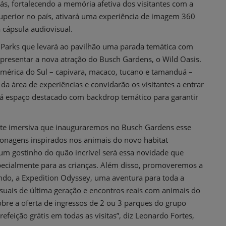
s, fortalecendo a memória afetiva dos visitantes com a
uperior no país, ativará uma experiência de imagem 360
 cápsula audiovisual.
d Parks que levará ao pavilhão uma parada temática com
apresentar a nova atração do Busch Gardens, o Wild Oasis.
América do Sul – capivara, macaco, tucano e tamanduá –
 área de experiências e convidarão os visitantes a entrar
rá espaço destacado com backdrop temático para garantir
nte imersiva que inauguraremos no Busch Gardens esse
rsonagens inspirados nos animais do novo habitat
 um gostinho do quão incrível será essa novidade que
pecialmente para as crianças. Além disso, promoveremos a
ndo, a Expedition Odyssey, uma aventura para toda a
suais de última geração e encontros reais com animais do
obre a oferta de ingressos de 2 ou 3 parques do grupo
refeição grátis em todas as visitas”, diz Leonardo Fortes,