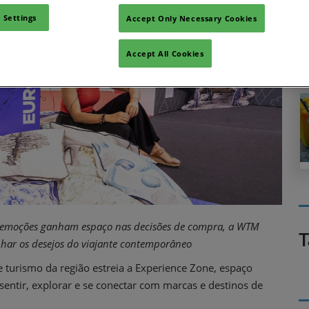
 Settings
Accept Only Necessary Cookies
Accept All Cookies
e emoções ganham espaço nas decisões de compra, a WTM
T
har os desejos do viajante contemporâneo
 turismo da região estreia a Experience Zone, espaço
 sentir, explorar e se conectar com marcas e destinos de