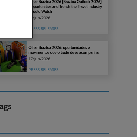
Olhar Braztoa 2026 [Braztoa Outlook 2026]:
Opportunities and Trends the Travel Industry
Should Watch
17/Jun/2026
PRESS RELEASES
Olhar Braztoa 2026: oportunidades e
movimentos que o trade deve acompanhar
17/Jun/2026
PRESS RELEASES
ags