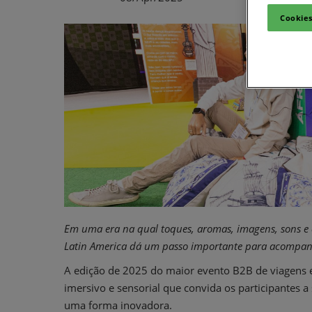
Cookies
Em uma era na qual toques, aromas, imagens, sons 
Latin America dá um passo importante para acompan
A edição de 2025 do maior evento B2B de viagens e
imersivo e sensorial que convida os participantes a
uma forma inovadora.