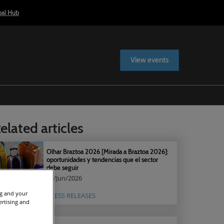
bal Hub
View events
elated articles
Olhar Braztoa 2026 [Mirada a Braztoa 2026]:
oportunidades y tendencias que el sector
debe seguir
17/Jun/2026
ng and your
PRESS RELEASES
ertising and