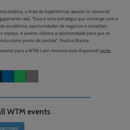
ma estática, a Área de Experiências aposta no sensorial
ngajamento real. “Essa é uma estratégia que converge com a
de excelência, oportunidades de negócios e conexões
espaço, o evento oferece a oportunidade para que as
cia como ponto de partida”, finaliza Bianca.
ciamento para a WTM Latin America está disponível
neste
er
LinkedIn
Whatsapp
Copy link
all WTM events
earn more