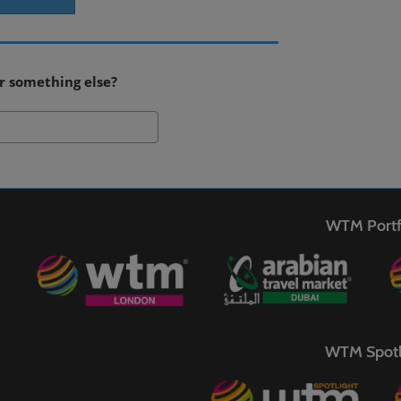
r something else?
Search
WTM Portf
WTM Spotl