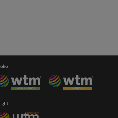
olio
ight