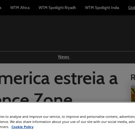
a
WTM Africa
WTM Spotlight Riyadh
WTM Spotlight India
Glo
News
Show news
erica estreia a
R
WTM TV
Reports
ence Zone
Industry news
Press releases
es to analyse and improve our service, to improve and personalise content, advertisi
rience. We also share information about your use of our site with our social media, adv
Facebook
Twitter
LinkedIn
Whatsapp
Copy link
rtners.
Cookie Policy