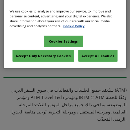
والتواصل، واطلع على جدول أعمال الأيام الأربعة الآن.
02/Mar/2027
YASHOBHOOMI (India International Convention & Expo Centre)
We use cookies to analyse and improve our service, to improve and
صقل خبرتك في مجال السفر، واكتشف الاتجاهات الناشئة، وتعرف
personalise content, advertising and your digital experience. We also
Global Hub
على استراتيجيات لاغتنام الفرص الجديدة في صناعة السفر سريعة
share information about your use of our site with our social media,
advertising and analytics partners.
Cookie Policy
التطور.
Cookies Settings
التواصل
ورش العمل
المتحدثون
Accept Only Necessary Cookies
Accept All Cookies
ستُعقد جميع الجلسات والفعاليات في سوق السفر العربي (ATM)
ومؤتمر ATM Travel Tech ومؤتمر IBTM @ ATM وفقًا للخطة
الموضوعة، بما في ذلك جميع مراحل المؤتمر الثلاث: المرحلة
العالمية، ومرحلة المستقبل، ومرحلة التجربة. يُرجى متابعة الجدول
الزمني المُحدّث.