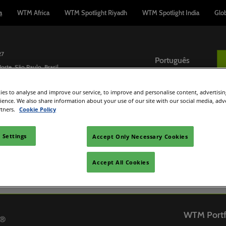
a
WTM Africa
WTM Spotlight Riyadh
WTM Spotlight India
Glo
27
Português
orte, São Paulo, Brasil
English
es to analyse and improve our service, to improve and personalise content, advertisi
r
Compradores
Catálogo de Expositores
Español
Programa
rience. We also share information about your use of our site with our social media, adv
Português
rtners.
Cookie Policy
dmissão
Interessado em Expor?
Agentes de Viagem
Catálogo de Produtos
Prêmi
Respo
nte
Gerencie sua Participação
Hosted Buyers
 Settings
Accept Only Necessary Cookies
Divers
o
sita
Lead Manager App
Programa de Compradores
Progr
Accept All Cookies
WTM
 hospedagem
Oportunidades Gratuitas de
RP
Minis
WTM Portf