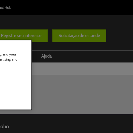
bal Hub
Registre seu interesse
Solicitação de estande
ng and your
ção
Mídia
Ajuda
ertising and
o de Turismo
Parceiros
Planeje sua visita
nsável
Press Releases
FAQs
ity Route
ama
ters' Summit
olio