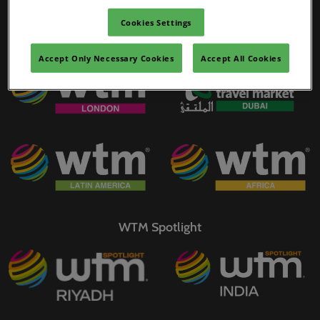
02/Mar/2027
YASHOBHOOMI (India International Convention & Expo Centre)
Cookies Settings
WTM Portfolio
Global Hub
Accept Only Necessary Cookies
Accept All Cookies
WTM Spotlight