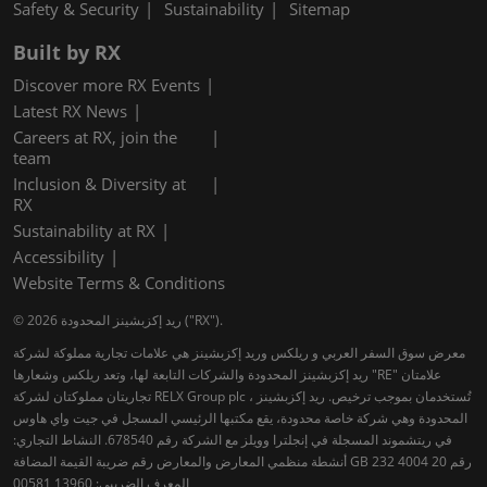
Safety & Security
Sustainability
Sitemap
Built by RX
Discover more RX Events
Latest RX News
Careers at RX, join the
team
Inclusion & Diversity at
RX
Sustainability at RX
Accessibility
Website Terms & Conditions
© 2026 ريد إكزبشينز المحدودة ("RX").
معرض سوق السفر العربي و ريلكس وريد إكزبشينز هي علامات تجارية مملوكة لشركة
ريد إكزبشينز المحدودة والشركات التابعة لها، وتعد ريلكس وشعارها "RE" علامتان
تجاريتان مملوكتان لشركة RELX Group plc ، تُستخدمان بموجب ترخيص. ريد إكزبشينز
المحدودة وهي شركة خاصة محدودة، يقع مكتبها الرئيسي المسجل في جيت واي هاوس
في ريتشموند المسجلة في إنجلترا وويلز مع الشركة رقم 678540. النشاط التجاري:
أنشطة منظمي المعارض والمعارض رقم ضريبة القيمة المضافة GB 232 4004 20 رقم
المعرف الضريبي: 13960 00581