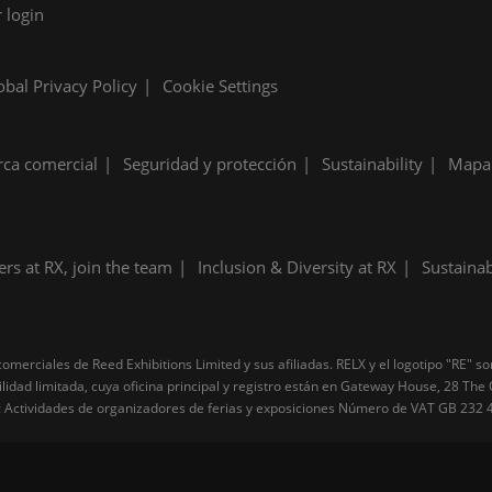
 login
obal Privacy Policy
Cookie Settings
ca comercial
Seguridad y protección
Sustainability
Mapa 
ers at RX, join the team
Inclusion & Diversity at RX
Sustainab
merciales de Reed Exhibitions Limited y sus afiliadas. RELX y el logotipo "RE" s
ilidad limitada, cuya oficina principal y registro están en Gateway House, 28 Th
 Actividades de organizadores de ferias y exposiciones Número de VAT GB 232 4