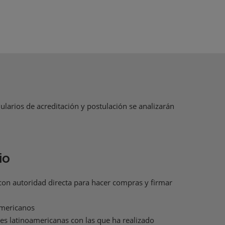
ularios de acreditación y postulación se analizarán
io
o con autoridad directa para hacer compras y firmar
americanos
es latinoamericanas con las que ha realizado