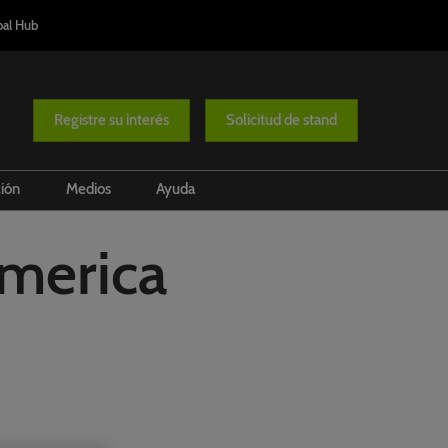
bal Hub
Registre su interés
Solicitud de stand
ción
Medios
Ayuda
o de Turismo
Aliados
Viaje Expo
merica
nsable
Press Releases
FAQs
sity Route
rama
ters' Summit