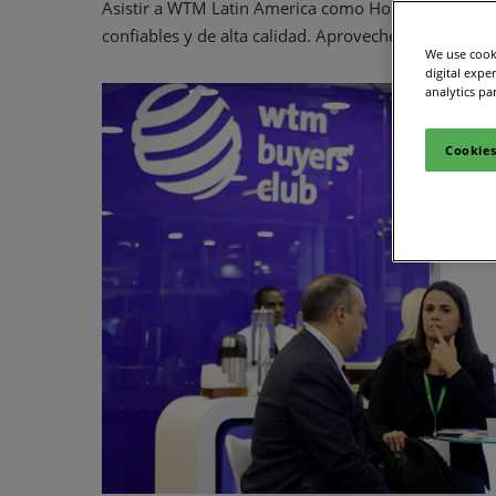
Asistir a WTM Latin America como Hosted Buyer 
confiables y de alta calidad. Aproveche al máximo t
We use cooki
digital expe
analytics pa
Cookies