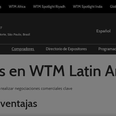
a
WTM Africa
WTM Spotlight Riyadh
WTM Spotlight India
Glo
27
Español
orte, São Paulo, Brasil
English
Español
r
Compradores
Directorio de Expositores
Programa
Português
sión
teresado en Exponer?
Agentes de Viajes
Directorio de Productos
Premi
s en WTM Latin A
Respo
tione su Participación
Hosted Buyers
Diver
d Manager App
Programa de Compradores
Prog
ento
rtunidades gratuitas de
realizar negociaciones comerciales clave
 PP.
Minis
 ventajas