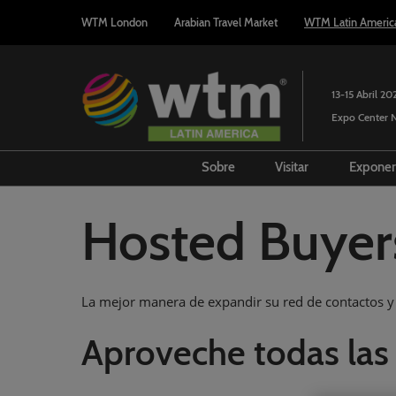
Press
Saltar
WTM London
Arabian Travel Market
WTM Latin Americ
Escape
al
to
contenido
close
the
13-15 Abril 20
menu.
Expo Center N
Sobre
Visitar
Expone
Perfil de los Participantes
Politica de Admi
¿In
Hosted Buyer
Entidades Aliadas
Guía del visitante
Ges
Consejo Consultivo
Viaje Expo
Lea
Comité de Diversidad - WTM
Reservar alojami
Opo
La mejor manera de expandir su red de contactos y 
Latin America
RR.
Aproveche todas las
Blog WTM